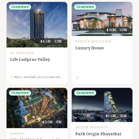
Completed
Completed
฿15M - 50M
฿4.5M - 12M
PRIVATE DEVELOPER
Luxury House
AP THAILAND
Life Ladprao Valley
986 ถ. พหลโยธิน แขวงจอมพล เขตจตุจักร กรุงเทพมหานคร 10900
Completed
Completed
฿5.5M - 20M
฿3.5M - 8M
ORIGIN PROPERTY
Park Origin Phayathai
SANSIRI