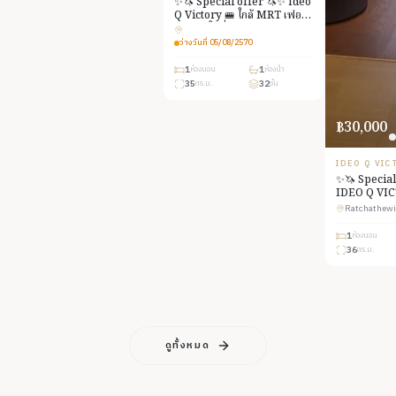
✨🦄 Special offer 🦄✨ Ideo
Q Victory 🚝 ใกล้ MRT เฟอร์
ครบ จบในที่เดียว
ว่างวันที่
05/08/2570
1
1
ห้องนอน
ห้องน้ำ
35
32
ตร.ม.
ชั้น
฿30,000
IDEO Q VIC
✨🦄 Special
IDEO Q VIC
Victory Mo
Ratchathew
ครบ จบในที่เ
1
ห้องนอน
36
ตร.ม.
ดูทั้งหมด