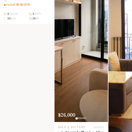
ใกล้ MRT เฟอร์ครบ จบในที่
เดียว
ว่างวันที่
09/05/2570
1
1
ห้องนอน
ห้องน้ำ
35
35
ตร.ม.
ชั้น
฿26,000
IDEO Q VICTORY
IQV0291