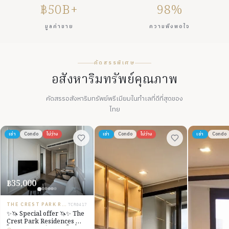
฿50B+
98%
มูลค่าขาย
ความพึงพอใจ
คัดสรรพิเศษ
อสังหาริมทรัพย์คุณภาพ
คัดสรรอสังหาริมทรัพย์พรีเมียมในทำเลที่ดีที่สุดของ
ไทย
เช่า
Condo
ไม่ว่าง
เช่า
Condo
ไม่ว่าง
เช่า
Condo
฿35,000
THE CREST PARK RESIDENCES
TCR0417
✨🦄 Special offer 🦄✨ The
Crest Park Residences 🚝