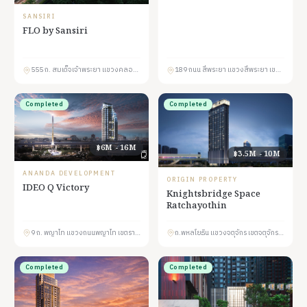
SANSIRI
FLO by Sansiri
555 ถ. สมเด็จเจ้าพระยา แขวงคลองสาน คลองสาน กรุงเทพมหานคร 10600
189 ถนน สี่พระยา แขวงสี่พระยา เขตบางรัก กรุงเทพมหานคร 10500
Completed
Completed
฿6M - 16M
฿3.5M - 10M
ANANDA DEVELOPMENT
ORIGIN PROPERTY
IDEO Q Victory
Knightsbridge Space
Ratchayothin
9 ถ. พญาไท แขวงถนนพญาไท เขตราชเทวี กรุงเทพมหานคร 10400
ถ.พหลโยธิน แขวงจตุจักร เขตจตุจักร กรุงเทพมหานคร 10900
Completed
Completed