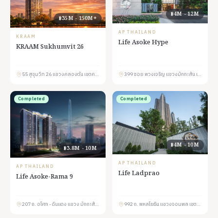
฿4M - 12M
฿35M - 150M+
AP THAILAND
KRAAM
Life Asoke Hype
KRAAM Sukhumvit 26
55 สุขุมวิท 26 แขวงคลองตัน เขตคลองเตย กรุงเทพมหานคร 10110
399 ซอย พวงเจริญ แขวงมักกะสัน เขตราชเทวี กรุงเทพมหานคร 10400
Completed
Completed
฿4M - 10M
฿3.8M - 10M
AP THAILAND
AP THAILAND
Life Ladprao
Life Asoke-Rama 9
207 ถ. อโศก - ดินแดง เเขวง มักกะสัน เขตราชเทวี กรุงเทพมหานคร 10400
992 ถ. พหลโยธิน แขวงจอมพล เขตจตุจักร กรุงเทพมหานคร 10900