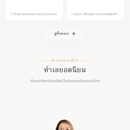
15 Soi Sukhumvit 34, แขวงคลองตัน เขตคลองเตย กรุงเทพมหานคร 10110
515 ถ. ศรีอยุธยา แขวงถนนพญาไท เขตราชเทวี กรุงเทพมหานคร 10400
ดูทั้งหมด
สำรวจตามพื้นที่
ทำเลยอดนิยม
Ari-Phahonyothin
Chatuchak
ค้นหาอสังหาริมทรัพย์ในย่านยอดนิยมของไทย
อารีย์-พหลโยธิน
จตุจักร
Hip residential area with local charm near
EXPLORE
EXPLORE
BTS Ari