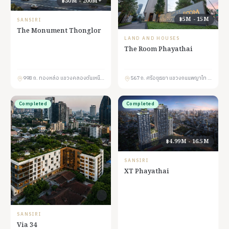
฿30M - 200M+
฿5M - 15M
SANSIRI
The Monument Thonglor
LAND AND HOUSES
The Room Phayathai
998 ถ. ทองหล่อ แขวงคลองตันเหนือ เขตวัฒนา กรุงเทพมหานคร 10110
567 ถ. ศรีอยุธยา แขวงถนนพญาไท เขตราชเทวี กรุงเทพมหานคร 10400
Completed
Completed
฿4.99M - 16.5M
SANSIRI
XT Phayathai
SANSIRI
Via 34